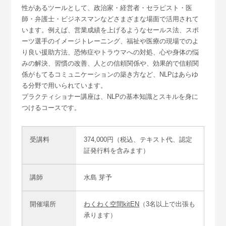
性があるツールとして、政治家・経営者・セラピスト・医
師・弁護士・ビジネスマンなどさまざまな場面で活用されて
います。例えば、営業成績を上げるようなセールス法、スポ
ーツ選手のイメージトレーニング、福祉や医療の現場でのよ
り良い援助方法、恐怖症やトラウマへの対処、心や身体の悩
みの解決、習慣の改善、人との信頼関係や、効果的で信頼関
係がもてるコミュニケーションの築き方など、NLPはあらゆ
る分野で用いられています。
プラクティショナー講座は、NLPの基本知識とスキルを身に
つけるコースです。
受講料
374,000円（税込、テキスト代、認定
証発行料を含みます）
講師
水島 芽予
開催場所
わくわく空間kitEN
（3名以上で出張も
承ります）