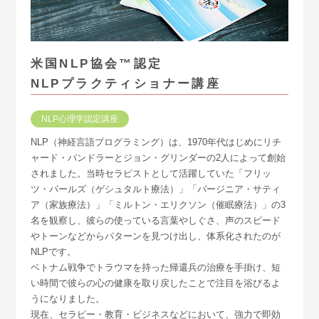
米国NLP協会™認定
NLPプラクティショナー講座
NLP心理学認定講座
NLP（神経言語プログラミング）は、1970年代はじめにリチ
ャード・バンドラーとジョン・グリンダーの2人によって創始
されました。当時セラピストとして活躍していた「フリッ
ツ・パールズ（ゲシュタルト療法）」「バージニア・サティ
ア（家族療法）」「ミルトン・エリクソン（催眠療法）」の3
名を観察し、彼らの使っている言葉やしぐさ、声のスピード
やトーンなどからパターンを見つけ出し、体系化されたのが
NLPです。
ベトナム戦争でトラウマを持った帰還兵の治療を手掛け、短
い時間で彼らの心の健康を取り戻したことで注目を浴びるよ
うになりました。
現在、セラピー・教育・ビジネスなどにおいて、強力で即効