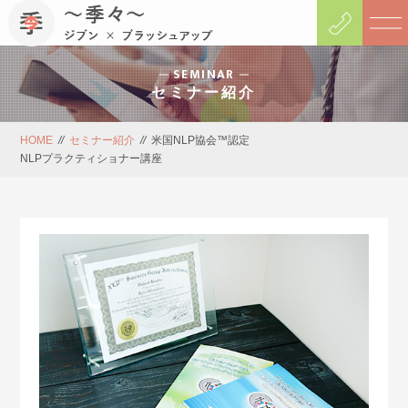
SEMINAR
セミナー紹介
HOME
//
セミナー紹介
//
米国NLP協会™認定
NLPプラクティショナー講座